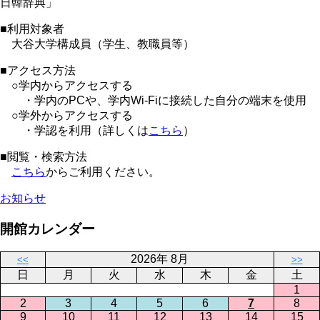
日韓辞典」
■利用対象者
大谷大学構成員（学生、教職員等）
■アクセス方法
○学内からアクセスする
・学内のPCや、学内Wi-Fiに接続した自分の端末を使用
○学外からアクセスする
・学認を利用（詳しくは
こちら
）
■閲覧・検索方法
こちら
からご利用ください。
お知らせ
開館カレンダー
2026年 8月
<<
>>
日
月
火
水
木
金
土
1
2
3
4
5
6
7
8
9
10
11
12
13
14
15