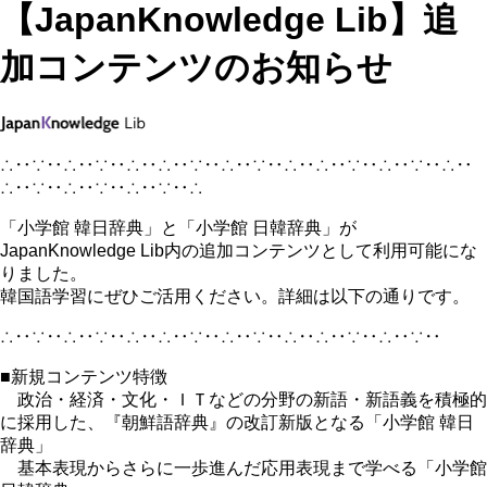
【JapanKnowledge Lib】追
加コンテンツのお知らせ
∴‥∵‥∴‥∵‥∴‥∴‥∵‥∴‥∵‥∴‥∴‥∵‥∴‥∵‥∴‥
∴‥∵‥∴‥∵‥∴‥∵‥∴
「小学館 韓日辞典」と「小学館 日韓辞典」が
JapanKnowledge Lib内の追加コンテンツとして利用可能にな
りました。
韓国語学習にぜひご活用ください。詳細は以下の通りです。
∴‥∵‥∴‥∵‥∴‥∴‥∵‥∴‥∵‥∴‥∴‥∵‥∴‥∵‥
■新規コンテンツ特徴
政治・経済・文化・ＩＴなどの分野の新語・新語義を積極的
に採用した、『朝鮮語辞典』の改訂新版となる「小学館 韓日
辞典」
基本表現からさらに一歩進んだ応用表現まで学べる「小学館