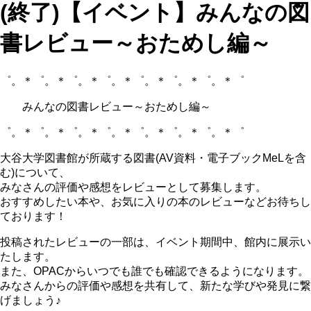
(終了)【イベント】みんなの図
書レビュー～おためし編～
゜。＊゜。＊゜。＊゜。＊゜。＊゜。＊゜。＊゜
みんなの図書レビュー～おためし編～
゜。＊゜。＊゜。＊゜。＊゜。＊゜。＊゜。＊゜
大谷大学図書館が所蔵する図書(AV資料・電子ブックMeLを含
む)について、
みなさんの評価や感想をレビューとして募集します。
おすすめしたい本や、お気に入りの本のレビューなどお待ちし
ております！
投稿されたレビューの一部は、イベント期間中、館内に展示い
たします。
また、OPACからいつでも誰でも確認できるようになります。
みなさんからの評価や感想を共有して、新たな学びや発見に繋
げましょう♪