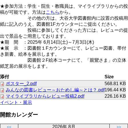
★参加方法：学生・院生・教職員は、マイライブラリからの投
稿が可能です。方法は
こちら
から。
その他の方は、大谷大学図書館内に設置の投稿用
紙に記入のうえ、図書館1Fカウンターにご提出ください。
投稿に参加してくださった方には、レビューの提
出で景品をご用意しております。
★期 間 ：2025年 6月14日(土)～7月3日(木)
★展 示 ：図書館１Fカウンターにて、レビュー図書、帯付
き新書、絵本を展示します。
図書館２F絵本コーナにて、「親鸞さま」の立体
紙芝居の展示をします。
添付
Size
ポスター_2.pdf
568.81 KB
みんなの図書レビュー～おためし編～とは？.pdf
196.44 KB
マイライブラリからレビュー投稿2.pdf
226.16 KB
イベント・展示
開館カレンダー
2026年 8月
<<
>>