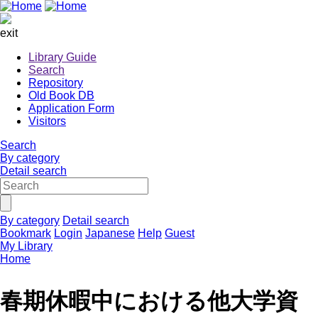
exit
Library Guide
Search
Repository
Old Book DB
Application Form
Visitors
Search
By category
Detail search
By category
Detail search
Bookmark
Login
Japanese
Help
Guest
My Library
Home
春期休暇中における他大学資