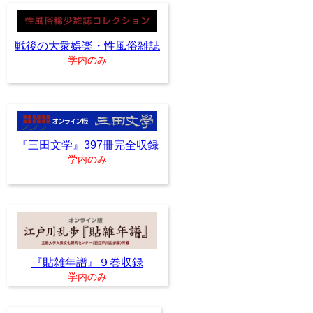
戦後の大衆娯楽・性風俗雑誌
学内のみ
『三田文学』397冊完全収録
学内のみ
『貼雑年譜』９巻収録
学内のみ