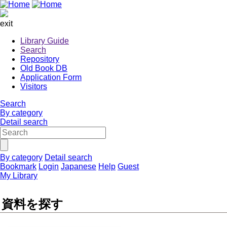
exit
Library Guide
Search
Repository
Old Book DB
Application Form
Visitors
Search
By category
Detail search
By category
Detail search
Bookmark
Login
Japanese
Help
Guest
My Library
資料を探す